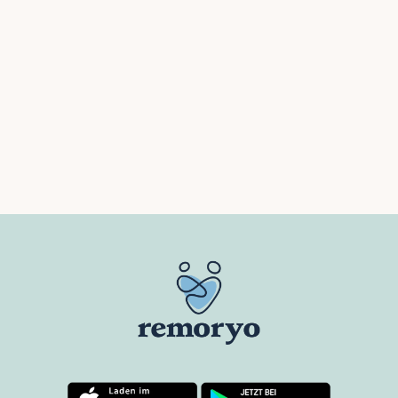
EURE ERFAHRUNGEN
„Remoryo hat unser Familienleben
verändert“ - Wie ich dank eines
Fotomagazins wieder näher an meine
Schwiegereltern gerückt bin
MEHR ERFAHREN
